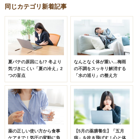
同じカテゴリ新着記事
夏バテの原因にも!? 冬より
なんとなく体が重い…梅雨
気づきにくい「夏の冷え」2
の不調をスッキリ解消する
つの盲点
「水の巡り」の整え方
薬の正しい使い方から食事
【5月の薬膳養生】「五月
ケアまで！気圧の変動に負
病」を吹き飛ばす！心と体