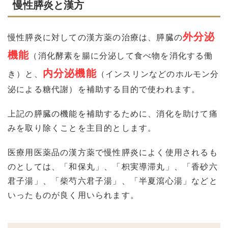
慢性膵炎と漢方
外分泌
慢性膵炎に対しての漢方薬の治療は、膵臓の
機能
（消化酵素を腸に分泌して食べ物を消化する働
内分泌機能
き）と、
（インスリンなどのホルモン分
泌による糖代謝）を補助する目的で使われます。
上記の膵臓の機能を補助するために、消化を助けて痛
みを取り除くことを主目的とします。
医療用医薬品の漢方薬で慢性膵炎によく使用されるも
のとしては、「和保丸」、「枳実導滞丸」、「香砂六
君子湯」、「柴芍六君子湯」、「半夏瀉心湯」などと
いったものが良く用いられます。