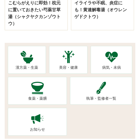
こむらがえりに即効！枕元
イライラや不眠、炎症に
に置いておきたい芍薬甘草
も！黄連解毒湯（オウレン
湯（シャクヤクカンゾウト
ゲドクトウ）
ウ）
漢方薬・生薬
美容・健康
病気・未病
食薬・薬膳
執筆・監修者一覧
お知らせ