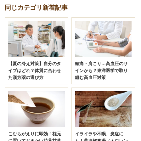
同じカテゴリ新着記事
【夏の冷え対策】自分のタ
頭痛・肩こり…高血圧のサ
イプはどれ？体質に合わせ
インかも？東洋医学で取り
た漢方薬の選び方
組む高血圧対策
こむらがえりに即効！枕元
イライラや不眠、炎症に
に置いておきたい芍薬甘草
も！黄連解毒湯（オウレン