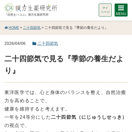
マイ
ページ
MENU
『自然をハコぶ』漢方生薬研究所
HOME
>
二十四節気
> 二十四節気で見る『季節の養生だより』
2026/04/06
二十四節気
二十四節気で見る『季節の養生だよ
り』
東洋医学では、心と身体のバランスを整え、自然治癒
力を高めることで、
健康を維持すると考えます。
一年を24等分にした
二十四節気（にじゅうしせっき）
の視点で、