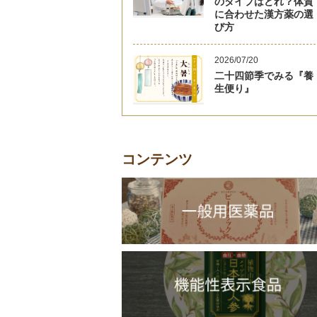
のタイプはどれ？体質
に合わせた漢方薬の選
び方
2026/07/20
二十四節季でみる『養
生便り』
コンテンツ