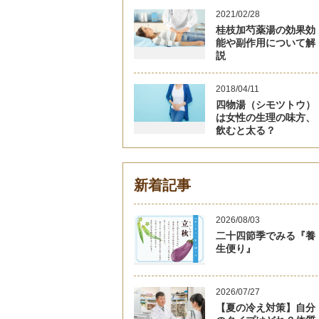
2021/02/28
桂枝加芍薬湯の効果効
能や副作用について解
説
2018/04/11
四物湯（シモツトウ）
は女性の生理の味方、
飲むと太る？
新着記事
2026/08/03
二十四節季でみる『養
生便り』
2026/07/27
【夏の冷え対策】自分