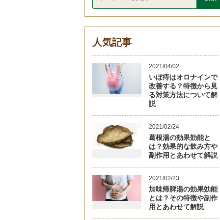
人気記事
2021/04/02
いぼ痔はオロナインで
改善する？特徴から見
る対策方法について解
説
2021/02/24
葛根湯の効果効能と
は？効果的な飲み方や
副作用とあわせて解説
2021/02/23
加味帰脾湯の効果効能
とは？その特徴や副作
用とあわせて解説