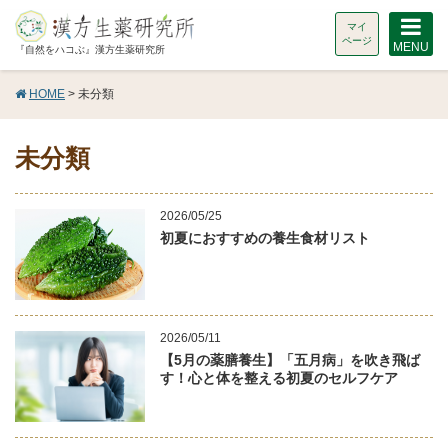
マイ
ページ
MENU
『自然をハコぶ』漢方生薬研究所
HOME
> 未分類
未分類
2026/05/25
初夏におすすめの養生食材リスト
2026/05/11
【5月の薬膳養生】「五月病」を吹き飛ば
す！心と体を整える初夏のセルフケア