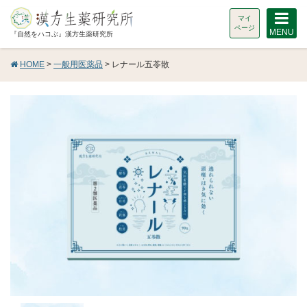
マイ
ページ
MENU
『自然をハコぶ』漢方生薬研究所
HOME
>
一般用医薬品
> レナール五苓散